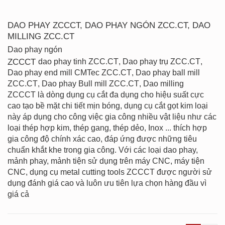
DAO PHAY ZCCCT, DAO PHAY NGÓN ZCC.CT, DAO
MILLING ZCC.CT
Dao phay ngón
ZCCCT
dao phay tinh ZCC.CT
, Dao phay trụ ZCC.CT
,
Dao phay end mill CMTec
ZCC.CT
, Dao phay ball mill
ZCC.CT
, Dao phay Bull mill ZCC.CT
, Dao milling
ZCCCT
là
dòng dụng cụ cắt đa dụng cho hiệu suất cực
cao tạo bề mặt chi tiết mịn bóng, dụng cụ cắt gọt kim loại
này áp dụng cho công việc gia công nhiều vật liệu như các
loại thép hợp kim, thép gang, thép dẻo, Inox ... thích hợp
gia công độ chính xác cao, đáp ứng được những tiêu
chuẩn khắt khe trong gia công. Với các loại dao phay,
mảnh phay, mảnh tiện sử dụng trên máy CNC, máy tiện
CNC, dụng cụ metal cutting tools ZCCCT được người sử
dụng đánh giá cao và luôn ưu tiên lựa chọn hàng đầu vì
giá cả