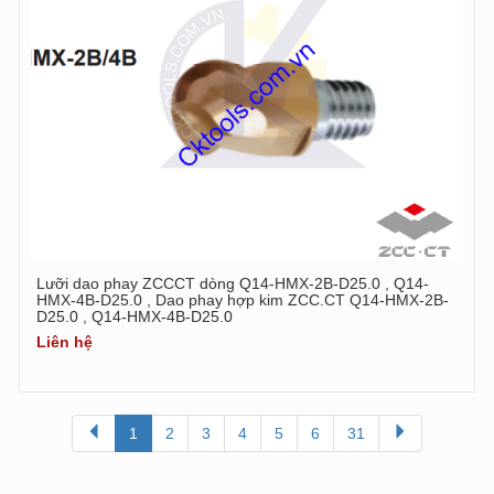
Lưỡi dao phay ZCCCT dòng Q14-HMX-2B-D25.0 , Q14-
HMX-4B-D25.0 , Dao phay hợp kim ZCC.CT Q14-HMX-2B-
D25.0 , Q14-HMX-4B-D25.0
Liên hệ
1
2
3
4
5
6
31