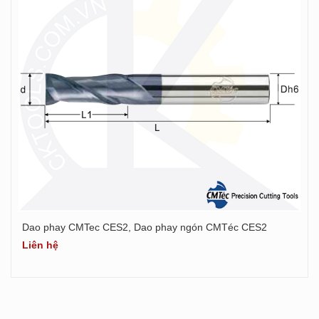
Dao phay CMTec CES2, Dao phay ngón CMTéc CES2
Xem chi tiết
Liên hệ