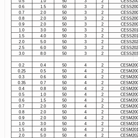
0.5
1.0
50
3
2
CESS200
0.6
1.5
50
3
2
CESS200
0.7
2.0
50
3
2
CESS200
0.8
2.0
50
3
2
CESS200
0.9
2.0
50
3
2
CESS200
1.0
3.0
50
3
2
CESS201
1.5
4.0
50
3
2
CESS201
2.0
5.0
50
3
2
CESS202
2.5
6.0
50
3
2
CESS202
3.0
8.0
50
3
2
CESS203
0.2
0.4
50
4
2
CESM200
0.25
0.5
50
4
2
CESM200
0.3
0.6
50
4
2
CESM200
0.35
0.7
50
4
2
CESM200
0.4
0.8
50
4
2
CESM200
0.5
1.0
50
4
2
CESM200
0.6
1.5
50
4
2
CESM200
0.7
2.0
50
4
2
CESM200
0.8
2.0
50
4
2
CESM200
0.9
2.0
50
4
2
CESM200
1.0
3.0
50
4
2
CESM201
1.5
4.0
50
4
2
CESM201
2.0
5.0
50
4
2
CESM202