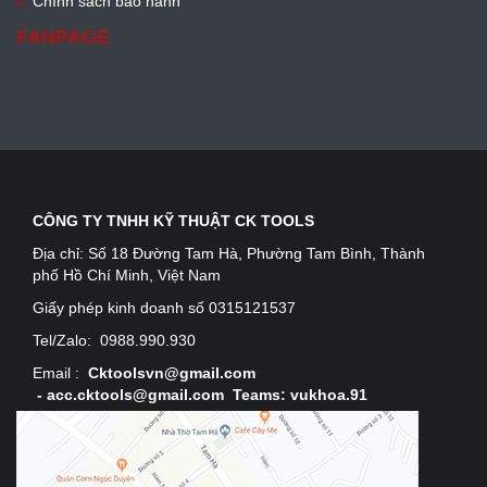
Chính sách bảo hành
FANPAGE
CÔNG TY TNHH KỸ THUẬT CK TOOLS
Địa chỉ:
Số 18 Đường Tam Hà, Phường Tam Bình, Thành
phố Hồ Chí Minh, Việt Nam
Giấy phép kinh doanh số 0315121537
Tel/Zalo:
0988.990.930
Email :
Cktoolsvn@gmail.com
-
acc.cktools@gmail.com Teams: vukhoa.91