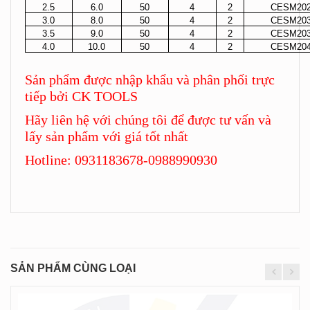
2.5
6.0
50
4
2
CESM202
3.0
8.0
50
4
2
CESM203
3.5
9.0
50
4
2
CESM203
4.0
10.0
50
4
2
CESM204
Sản phẩm được nhập khẩu và phân phối trực
tiếp bởi CK TOOLS
Hãy liên hệ với chúng tôi để được tư vấn và
lấy sản phẩm với giá tốt nhất
Hotline: 0931183678-0988990930
SẢN PHẨM CÙNG LOẠI