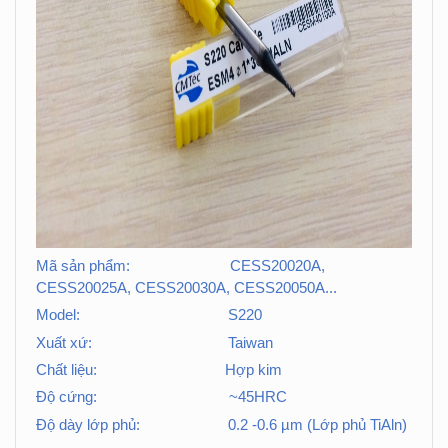
Mã sản phẩm: CESS20020A,
CESS20025A, CESS20030A, CESS20050A...
Model: S220
Xuất xứ: Taiwan
Chất liệu: Hợp kim
Độ cứng: ~45HRC
Độ dày lớp phủ: 0.2 -0.6 µm (Lớp phủ TiAln)