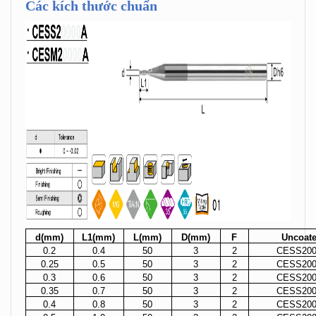
Các kích thước chuẩn
d(mm)
L1(mm)
L(mm)
D(mm)
F
Uncoat
0.2
0.4
50
3
2
CESS200
0.25
0.5
50
3
2
CESS200
0.3
0.6
50
3
2
CESS200
0.35
0.7
50
3
2
CESS200
0.4
0.8
50
3
2
CESS200