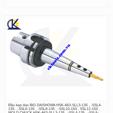
Đầu kẹp dao BIG DAISHOWA HSK-A63-SLL3-135 , -SSL4-
135 , -SSL6-135 , -SSL8-135 , -SSL10-150 , SSL12-150 ,
MOLD CHUCK HSK-A63-SLL3-135 , -SSL4-135 , -SSL6-