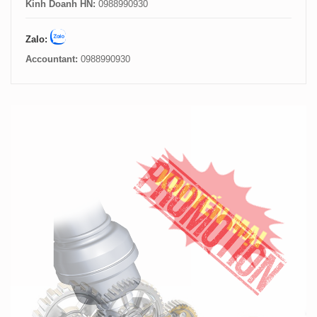
Kinh Doanh HN:
0988990930
Zalo:
Accountant:
0988990930