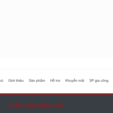
hủ
Giới thiệu
Sản phẩm
Hỗ trợ
Khuyễn mãi
SP gia công
CHÍNH SÁCH BÁN HÀNG