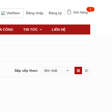
0
Giỏ hàng
Đăng nhập
Đăng ký
VietNam
IA CÔNG
TIN TỨC
LIÊN HỆ
Sắp xếp theo: