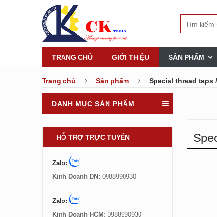
TRANG CHỦ
GIỚI THIỆU
SẢN PHẨM
Trang chủ
Sản phẩm
Special thread taps 
DANH MỤC SẢN PHẨM
Spec
HỖ TRỢ TRỰC TUYẾN
Zalo:
Kinh Doanh DN:
0988990930
Zalo:
Kinh Doanh HCM:
0988990930