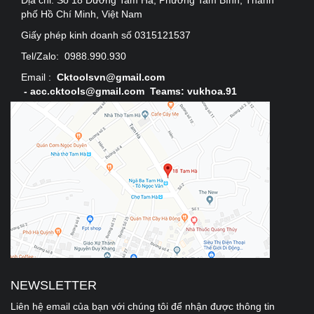
Địa chỉ:
Số 18 Đường Tam Hà, Phường Tam Bình, Thành
phố Hồ Chí Minh, Việt Nam
Giấy phép kinh doanh số 0315121537
Tel/Zalo:
0988.990.930
Email :
Cktoolsvn@gmail.com
-
acc.cktools@gmail.com Teams: vukhoa.91
NEWSLETTER
Liên hệ email của bạn với chúng tôi để nhận được thông tin