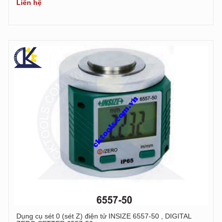
Liên hệ
Dụng cụ sét 0 (sét Z) điện tử INSIZE 6557-50 , DIGITAL