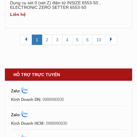
Dụng cụ sét 0 (sét Z) điện tử INSIZE 6553-50 ,
ELECTRONIC ZERO SETTER 6553-50
Liên hệ
1
2
3
4
5
6
10
HỖ TRỢ TRỰC TUYẾN
Zalo:
Kinh Doanh DN:
0988990930
Zalo:
Kinh Doanh HCM:
0988990930