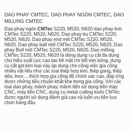
DAO PHAY CMTEC, DAO PHAY NGÓN CMTEC, DAO
MILLING CMTEC
Dao phay ngón
CMTec
S220, M520, N620 dao phay tinh
CMTec
S220, M520, N620
, Dao phay trụ CMTec
S220,
M520, N620
, Dao phay end mill CMTec
S220, M520,
N620
, Dao phay ball mill CMTec
S220, M520, N620
, Dao
phay Bull mill CMTec
S220, M520, N620, Dao milling
CMTec
S220, M520, N620
là
dòng dụng cụ cắt đa dụng
cho hiệu suất cực cao tạo bề mặt chi tiết mịn bóng, dụng
cụ cắt gọt kim loại này áp dụng cho công việc gia công
nhiều vật liệu như các loại thép hợp kim, thép gang, thép
dẻo, Inox ... thích hợp gia công độ chính xác cao, đáp ứng
được những tiêu chuẩn khắt khe trong gia công. Với các
loại dao phay, mảnh phay, mảnh tiện sử dụng trên máy
CNC, máy tiện CNC, dụng cụ metal cutting tools CMTec
được người sử dụng đánh giá cao và luôn ưu tiên lựa
chọn hàng đầu