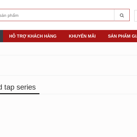
HỖ TRỢ KHÁCH HÀNG
KHUYẾN MÃI
SẢN PHẨM G
 tap series