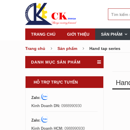
TRANG CHỦ
GIỚI THIỆU
SẢN PHẨM
Trang chủ
Sản phẩm
Hand tap series
DANH MỤC SẢN PHẨM
Hand
HỖ TRỢ TRỰC TUYẾN
Zalo:
Kinh Doanh DN:
0988990930
Zalo:
Kinh Doanh HCM:
0988990930