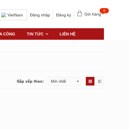
0
Giỏ hàng
Đăng nhập
Đăng ký
VietNam
IA CÔNG
TIN TỨC
LIÊN HỆ
Sắp xếp theo: