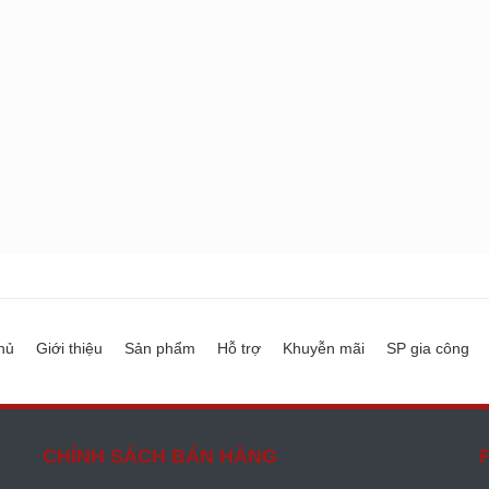
hủ
Giới thiệu
Sản phẩm
Hỗ trợ
Khuyễn mãi
SP gia công
CHÍNH SÁCH BÁN HÀNG