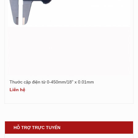
Thước cặp điện tử 0-450mm/18" x 0.01mm
Xem chi tiết
Liên hệ
HỖ TRỢ TRỰC TUYẾN