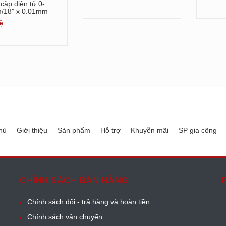
cặp điện tử 0-
Xem chi tiết
/18" x 0.01mm
ệ
hủ
Giới thiệu
Sản phẩm
Hỗ trợ
Khuyễn mãi
SP gia công
CHÍNH SÁCH BÁN HÀNG
Chính sách đổi - trả hàng và hoàn tiền
Chính sách vận chuyển