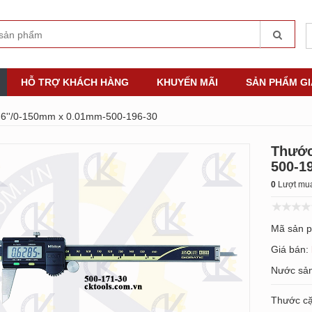
HỖ TRỢ KHÁCH HÀNG
KHUYẾN MÃI
SẢN PHẨM G
0-6''/0-150mm x 0.01mm-500-196-30
Thước
500-1
0
Lượt mua
Mã sản 
Giá bán:
Nước sản
Thước cặ