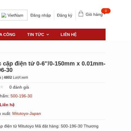
0
Giỏ hàng
Đăng nhập
Đăng ký
VietNam
IA CÔNG
TIN TỨC
LIÊN HỆ
 cặp điện tử 0-6''/0-150mm x 0.01mm-
96-30
 |
4802
Lượt xem
0 đánh giá
phẩm:
500-196-30
Liên hệ
 xuất:
Mitutoyo-Japan
p điện tử Mitutoyo Mã đặt hàng: 500-196-30 Thương