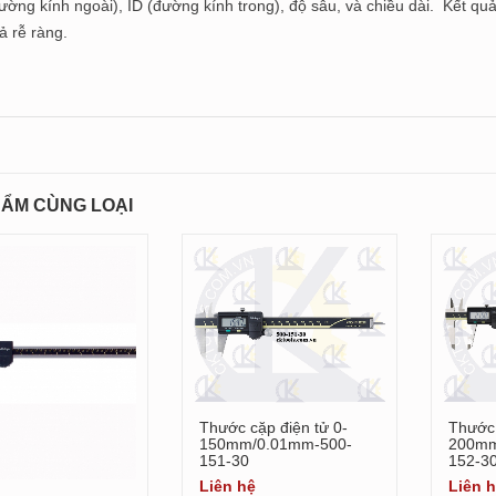
ờng kính ngoài), ID (đường kính trong), độ sâu, và chiều dài. Kết qu
ả rễ ràng.
ẨM CÙNG LOẠI
Thước cặp điện tử 0-
Thước 
Xem chi tiết
150mm/0.01mm-500-
200mm
151-30
152-3
Liên hệ
Liên 