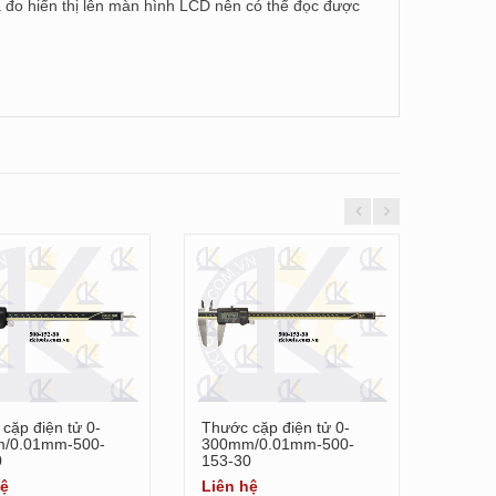
ả đo hiển thị lên màn hình LCD nên có thể đọc được
cặp điện tử 0-
Thước cặp điện tử 0-
Thước 
Xem chi tiết
Xem chi tiết
/0.01mm-500-
300mm/0.01mm-500-
6''/0
0
153-30
500-1
hệ
Liên hệ
Liên 