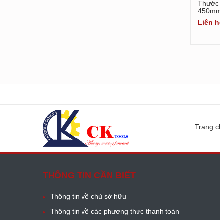
Thước 
o 0-8'/0-
Mitutoyo 0-6'/0-
450mm
/0.01mm, Thước
150mm/0.01mm, Thước
utoyo 500-172-30
đo Mitutoyo 500-171-30
Liên h
0-200mm/0.01mm
0-6'/0-200mm/0.01mm
ệ
Liên hệ
Trang c
THÔNG TIN CẦN BIẾT
Thông tin về chủ sở hữu
Thông tin về các phương thức thanh toán