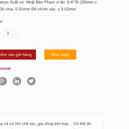
tutoyo Xuất xứ: Nhật Bản Phạm vi đo: 0-6''/0-150mm x
ộ chia: 0.01mm Độ chính xác: ± 0.02mm
n:
:
hêm vào giỏ hàng
Mua ngay
social
ệp và cơ khí chế tạo, gia công kim loại… Có thể đo